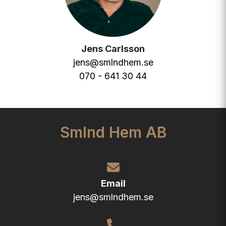
Jens Carlsson
jens@smlndhem.se
070 - 641 30 44
Smlnd Hem AB
Email
jens@smlndhem.se