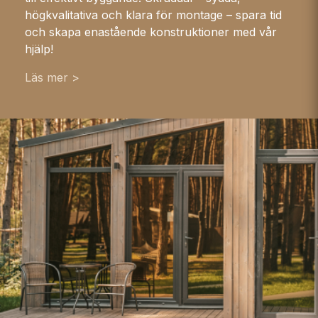
högkvalitativa och klara för montage – spara tid
och skapa enastående konstruktioner med vår
hjälp!
Läs mer >